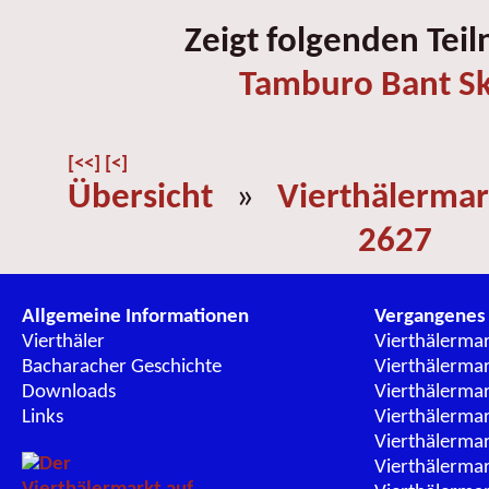
Zeigt folgenden Tei
Tamburo Bant Sk
[<<]
[<]
Übersicht
»
Vierthälermar
2627
Allgemeine Informationen
Vergangenes
Vierthäler
Vierthälerma
Bacharacher Geschichte
Vierthälerma
Downloads
Vierthälerma
Links
Vierthälerma
Vierthälerma
Vierthälerma