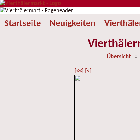
Startseite
Neuigkeiten
Vierthäl
Vierthäler
Übersicht
[<<]
[<]