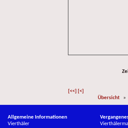
Ze
[<<]
[<]
Übersicht
Allgemeine Informationen
Vergangene
Vierthäler
Vierthälerm