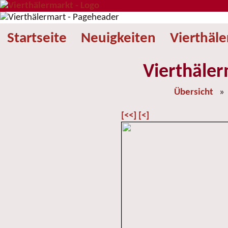
Startseite
Neuigkeiten
Vierthäl
Vierthäler
Übersicht
[<<]
[<]