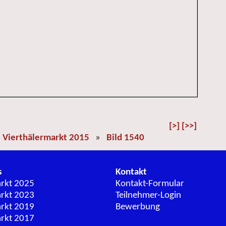
[>]
[>>]
»
Vierthälermarkt 2015
»
Bild 1540
s
Kontakt
arkt 2025
Kontakt-Formular
arkt 2023
Teilnehmer-Login
arkt 2019
Bewerbung
arkt 2017