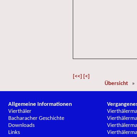
[<<]
[<]
Übersicht
Allgemeine Informationen
Vergangene
Vierthäler
Vierthälerm
Bacharacher Geschichte
Vierthälerm
Downloads
Vierthälerm
Links
Vierthälerm