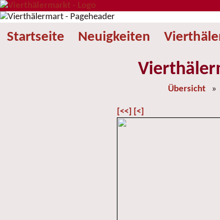
Startseite
Neuigkeiten
Vierthäl
Vierthäler
Übersicht
[<<]
[<]