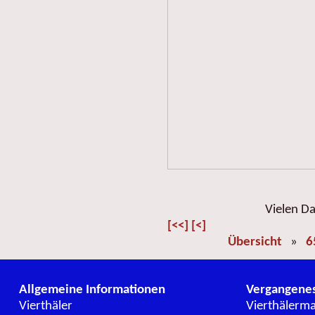
Vielen Da
[<<]
[<]
Übersicht
»
6
Allgemeine Informationen
Vergangene
Vierthäler
Vierthälerm