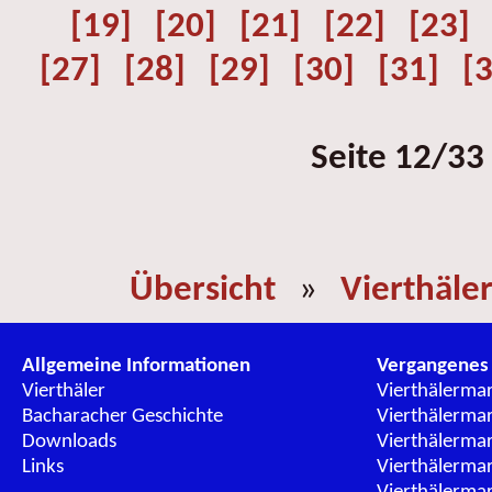
[19]
[20]
[21]
[22]
[23]
[27]
[28]
[29]
[30]
[31]
[
Seite 12/33
Übersicht
»
Vierthäle
Allgemeine Informationen
Vergangenes
Vierthäler
Vierthälerma
Bacharacher Geschichte
Vierthälerma
Downloads
Vierthälerma
Links
Vierthälerma