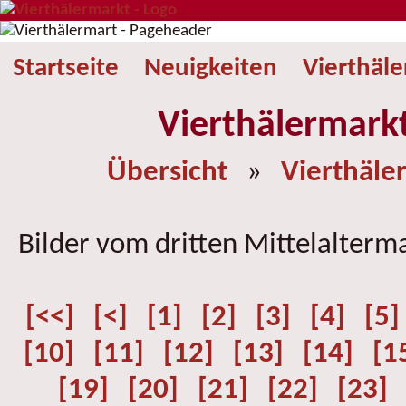
Startseite
Neuigkeiten
Vierthäl
Vierthälermark
Übersicht
»
Vierthäle
Bilder vom dritten Mittelalterm
[<<]
[<]
[1]
[2]
[3]
[4]
[5]
[10]
[11]
[12]
[13]
[14]
[1
[19]
[20]
[21]
[22]
[23]